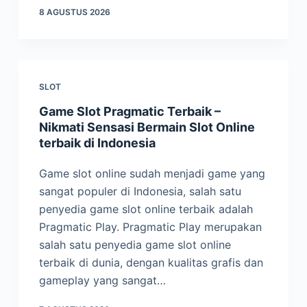
8 AGUSTUS 2026
SLOT
Game Slot Pragmatic Terbaik –
Nikmati Sensasi Bermain Slot Online
terbaik di Indonesia
Game slot online sudah menjadi game yang
sangat populer di Indonesia, salah satu
penyedia game slot online terbaik adalah
Pragmatic Play. Pragmatic Play merupakan
salah satu penyedia game slot online
terbaik di dunia, dengan kualitas grafis dan
gameplay yang sangat…