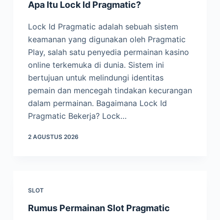
Apa Itu Lock Id Pragmatic?
Lock Id Pragmatic adalah sebuah sistem
keamanan yang digunakan oleh Pragmatic
Play, salah satu penyedia permainan kasino
online terkemuka di dunia. Sistem ini
bertujuan untuk melindungi identitas
pemain dan mencegah tindakan kecurangan
dalam permainan. Bagaimana Lock Id
Pragmatic Bekerja? Lock…
2 AGUSTUS 2026
SLOT
Rumus Permainan Slot Pragmatic