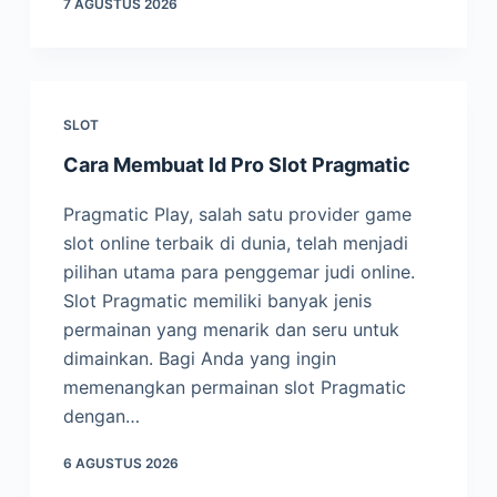
7 AGUSTUS 2026
SLOT
Cara Membuat Id Pro Slot Pragmatic
Pragmatic Play, salah satu provider game
slot online terbaik di dunia, telah menjadi
pilihan utama para penggemar judi online.
Slot Pragmatic memiliki banyak jenis
permainan yang menarik dan seru untuk
dimainkan. Bagi Anda yang ingin
memenangkan permainan slot Pragmatic
dengan…
6 AGUSTUS 2026