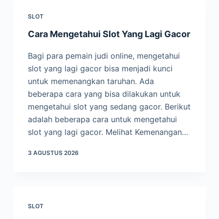
SLOT
Cara Mengetahui Slot Yang Lagi Gacor
Bagi para pemain judi online, mengetahui
slot yang lagi gacor bisa menjadi kunci
untuk memenangkan taruhan. Ada
beberapa cara yang bisa dilakukan untuk
mengetahui slot yang sedang gacor. Berikut
adalah beberapa cara untuk mengetahui
slot yang lagi gacor. Melihat Kemenangan…
3 AGUSTUS 2026
SLOT