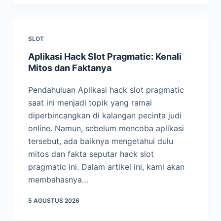
SLOT
Aplikasi Hack Slot Pragmatic: Kenali
Mitos dan Faktanya
Pendahuluan Aplikasi hack slot pragmatic
saat ini menjadi topik yang ramai
diperbincangkan di kalangan pecinta judi
online. Namun, sebelum mencoba aplikasi
tersebut, ada baiknya mengetahui dulu
mitos dan fakta seputar hack slot
pragmatic ini. Dalam artikel ini, kami akan
membahasnya…
5 AGUSTUS 2026