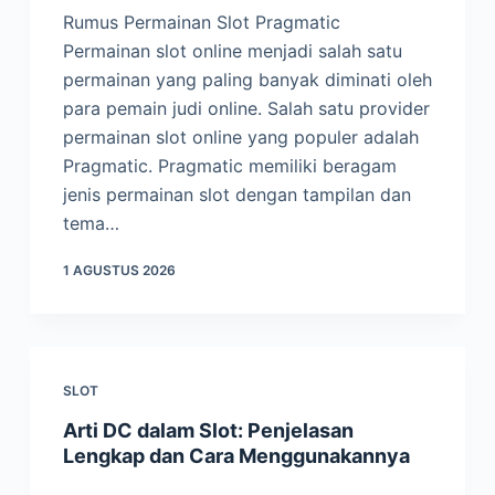
Rumus Permainan Slot Pragmatic
Permainan slot online menjadi salah satu
permainan yang paling banyak diminati oleh
para pemain judi online. Salah satu provider
permainan slot online yang populer adalah
Pragmatic. Pragmatic memiliki beragam
jenis permainan slot dengan tampilan dan
tema…
1 AGUSTUS 2026
SLOT
Arti DC dalam Slot: Penjelasan
Lengkap dan Cara Menggunakannya