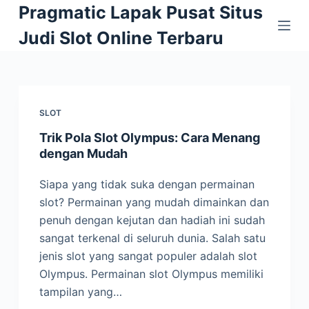
Pragmatic Lapak Pusat Situs
S
k
Judi Slot Online Terbaru
i
p
t
o
SLOT
c
Trik Pola Slot Olympus: Cara Menang
o
dengan Mudah
n
t
Siapa yang tidak suka dengan permainan
e
slot? Permainan yang mudah dimainkan dan
n
penuh dengan kejutan dan hadiah ini sudah
t
sangat terkenal di seluruh dunia. Salah satu
jenis slot yang sangat populer adalah slot
Olympus. Permainan slot Olympus memiliki
tampilan yang…