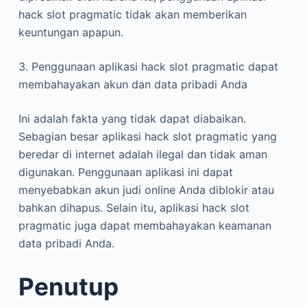
hack slot pragmatic tidak akan memberikan
keuntungan apapun.
3. Penggunaan aplikasi hack slot pragmatic dapat
membahayakan akun dan data pribadi Anda
Ini adalah fakta yang tidak dapat diabaikan.
Sebagian besar aplikasi hack slot pragmatic yang
beredar di internet adalah ilegal dan tidak aman
digunakan. Penggunaan aplikasi ini dapat
menyebabkan akun judi online Anda diblokir atau
bahkan dihapus. Selain itu, aplikasi hack slot
pragmatic juga dapat membahayakan keamanan
data pribadi Anda.
Penutup