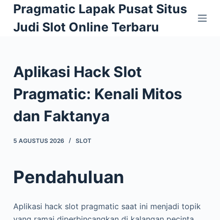
Pragmatic Lapak Pusat Situs
S
k
Judi Slot Online Terbaru
i
p
t
Aplikasi Hack Slot
o
c
Pragmatic: Kenali Mitos
o
dan Faktanya
n
t
e
5 AGUSTUS 2026
SLOT
n
t
Pendahuluan
Aplikasi hack slot pragmatic saat ini menjadi topik
yang ramai diperbincangkan di kalangan pecinta