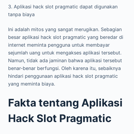
3. Aplikasi hack slot pragmatic dapat digunakan
tanpa biaya
Ini adalah mitos yang sangat merugikan. Sebagian
besar aplikasi hack slot pragmatic yang beredar di
internet meminta pengguna untuk membayar
sejumlah uang untuk mengakses aplikasi tersebut.
Namun, tidak ada jaminan bahwa aplikasi tersebut
benar-benar berfungsi. Oleh karena itu, sebaiknya
hindari penggunaan aplikasi hack slot pragmatic
yang meminta biaya.
Fakta tentang Aplikasi
Hack Slot Pragmatic