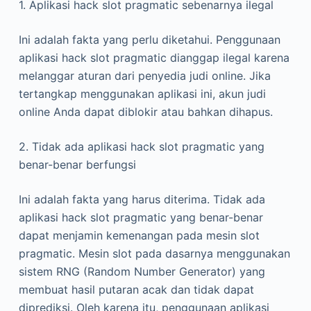
1. Aplikasi hack slot pragmatic sebenarnya ilegal
Ini adalah fakta yang perlu diketahui. Penggunaan
aplikasi hack slot pragmatic dianggap ilegal karena
melanggar aturan dari penyedia judi online. Jika
tertangkap menggunakan aplikasi ini, akun judi
online Anda dapat diblokir atau bahkan dihapus.
2. Tidak ada aplikasi hack slot pragmatic yang
benar-benar berfungsi
Ini adalah fakta yang harus diterima. Tidak ada
aplikasi hack slot pragmatic yang benar-benar
dapat menjamin kemenangan pada mesin slot
pragmatic. Mesin slot pada dasarnya menggunakan
sistem RNG (Random Number Generator) yang
membuat hasil putaran acak dan tidak dapat
diprediksi. Oleh karena itu, penggunaan aplikasi