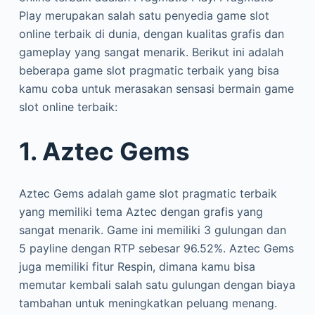
Play merupakan salah satu penyedia game slot
online terbaik di dunia, dengan kualitas grafis dan
gameplay yang sangat menarik. Berikut ini adalah
beberapa game slot pragmatic terbaik yang bisa
kamu coba untuk merasakan sensasi bermain game
slot online terbaik:
1. Aztec Gems
Aztec Gems adalah game slot pragmatic terbaik
yang memiliki tema Aztec dengan grafis yang
sangat menarik. Game ini memiliki 3 gulungan dan
5 payline dengan RTP sebesar 96.52%. Aztec Gems
juga memiliki fitur Respin, dimana kamu bisa
memutar kembali salah satu gulungan dengan biaya
tambahan untuk meningkatkan peluang menang.