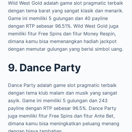
Wild West Gold adalah game slot pragmatic terbaik
dengan tema barat yang sangat klasik dan menarik.
Game ini memiliki 5 gulungan dan 40 payline
dengan RTP sebesar 96.51%. Wild West Gold juga
memiliki fitur Free Spins dan fitur Money Respin,
dimana kamu bisa memenangkan hadiah jackpot
dengan memutar gulungan yang berisi simbol uang.
9. Dance Party
Dance Party adalah game slot pragmatic terbaik
dengan tema klub malam dan musik yang sangat
asyik. Game ini memiliki 5 gulungan dan 243
payline dengan RTP sebesar 96.5%. Dance Party
juga memiliki fitur Free Spins dan fitur Ante Bet,
dimana kamu bisa meningkatkan peluang menang
dengan biaya tambahan.